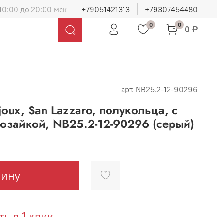
10:00 до 20:00 мск
+79051421313
+79307454480
0
0
0 ₽
арт.
NB25.2-12-90296
joux, San Lazzaro, полукольца, с
озайкой, NB25.2-12-90296 (серый)
зину
ть в 1 клик