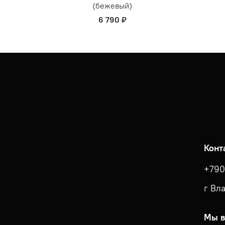
(бежевый)
6 790 ₽
Конт
+790
г Вл
Мы в