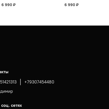
6 990 ₽
6 990 ₽
акты
51421313
+79307454480
адимир
 соц. сетях