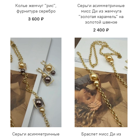
Колье жемчуг "рис",
Серьги асимметричные
фурнитура серебро
мисс Ди из жемчуга
"золотая карамель" на
3 600 ₽
золотой швензе
2 400 ₽
Серьги асимметричные
Браслет мисс Ди из