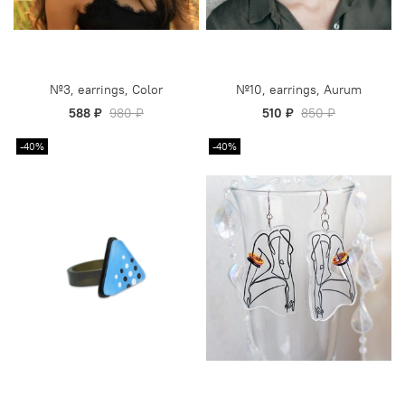
№3, earrings, Color
№10, earrings, Aurum
588 ₽
980 ₽
510 ₽
850 ₽
-40%
-40%