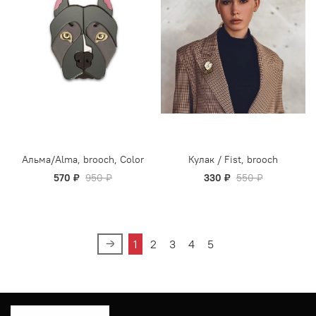
Альма/Alma, brooch, Color
Кулак / Fist, brooch
570 ₽
950 ₽
330 ₽
550 ₽
1
2
3
4
5