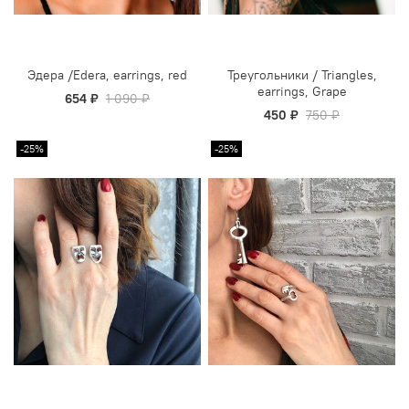
Эдера /Edera, earrings, red
Треугольники / Triangles,
earrings, Grape
654 ₽
1 090 ₽
450 ₽
750 ₽
-25%
-25%