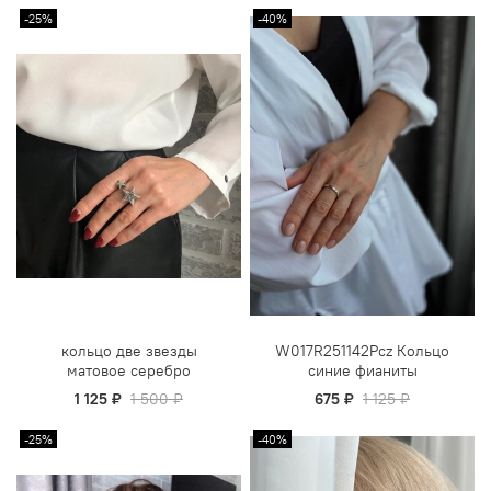
-25%
-40%
кольцо две звезды
W017R251142Pcz Кольцо
матовое серебро
синие фианиты
1 125 ₽
1 500 ₽
675 ₽
1 125 ₽
-25%
-40%