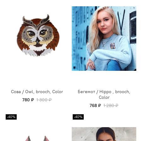
Сова / Owl, brooch, Color
Бегемот / Hippo , brooch,
Color
780 ₽
1 300 ₽
768 ₽
1 280 ₽
-40%
-40%