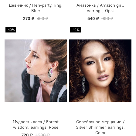
Девичник / Hen-party, ring,
Амазонка / Amazon girl,
Blue
earrings, Opal
270 ₽
450 ₽
540 ₽
900 ₽
-40%
-40%
Мудрость леса / Forest
Серебряное мерцание /
wisdom, earrings, Rose
Silver Shimmer, earrings,
Color
720 ₽
1 200 ₽