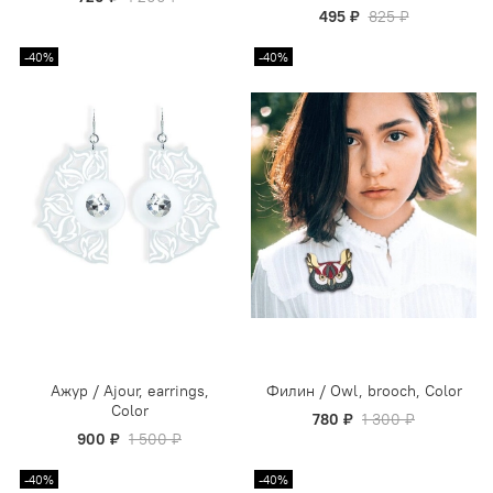
495 ₽
825 ₽
-40%
-40%
Ажур / Ajour, earrings,
Филин / Owl, brooch, Color
Color
780 ₽
1 300 ₽
900 ₽
1 500 ₽
-40%
-40%