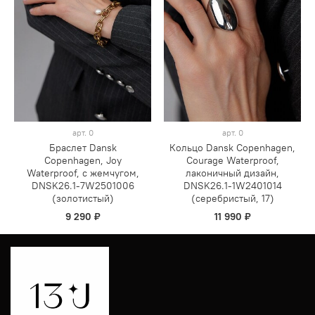
арт.
0
арт.
0
Браслет Dansk
Кольцо Dansk Copenhagen,
Copenhagen, Joy
Courage Waterproof,
Waterproof, с жемчугом,
лаконичный дизайн,
DNSK26.1-7W2501006
DNSK26.1-1W2401014
(золотистый)
(серебристый, 17)
9 290 ₽
11 990 ₽