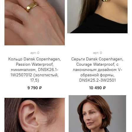
арт.
0
арт.
0
Кольцо Dansk Copenhagen,
Серьги Dansk Copenhagen,
Passion Waterproof,
Courage Waterproof, с
минимализм, DNSK26.1-
лаконичным дизайном V-
1W2507012 (золотистый,
образной формы,
17,5)
DNSK25.2-3W2501
9 790 ₽
10 490 ₽