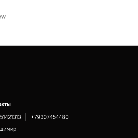
new
акты
51421313
+79307454480
адимир