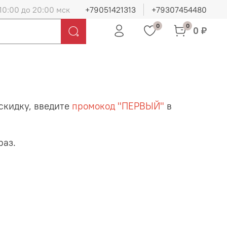
10:00 до 20:00 мск
+79051421313
+79307454480
0
0
0 ₽
скидку, введите
промокод "ПЕРВЫЙ"
в
раз.