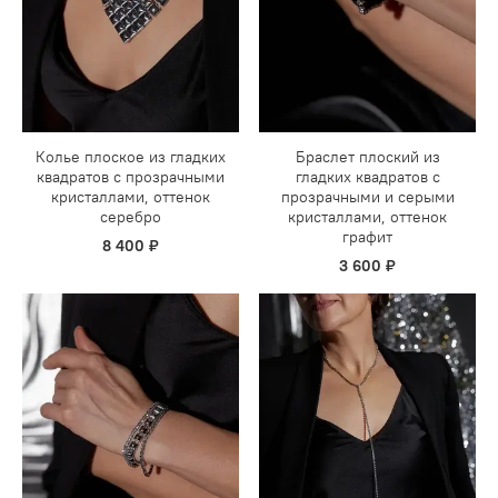
Колье плоское из гладких
Браслет плоский из
квадратов с прозрачными
гладких квадратов с
кристаллами, оттенок
прозрачными и серыми
серебро
кристаллами, оттенок
графит
8 400 ₽
3 600 ₽