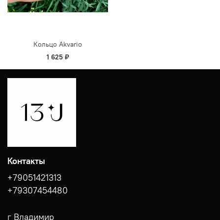
Кольцо Akvario
1 625 ₽
Контакты
+79051421313
+79307454480
г Владимир