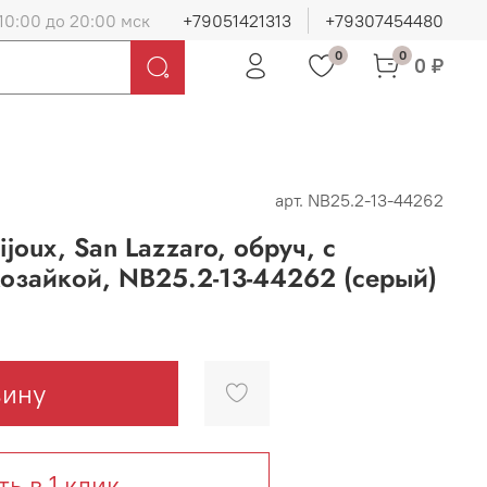
10:00 до 20:00 мск
+79051421313
+79307454480
0
0
0 ₽
арт.
NB25.2-13-44262
ijoux, San Lazzaro, обруч, с
озайкой, NB25.2-13-44262 (серый)
зину
ть в 1 клик