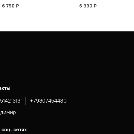
6 790 ₽
6 990 ₽
акты
51421313
+79307454480
адимир
 соц. сетях