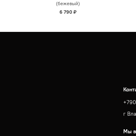
(бежевый)
6 790 ₽
Конт
+790
г Вл
Мы в