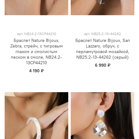
арт.
NB24.2-13CP44210
арт.
NB25.2-13-44262
Браслет Nature Bijoux,
Браслет Nature Bijoux, San
Zebra, стрейч, с тигровым
Lazzaro, обруч, с
глазом и смолистым
перламутровой мозайкой,
песком в смоле, NB24.2-
NB25.2-13-44262 (серый)
13CP44210
6 990 ₽
4 190 ₽