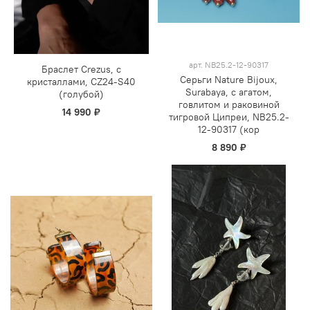
арт.
NB25.2-12-90317
Браслет Crezus, с
Серьги Nature Bijoux,
кристаллами, CZ24-S40
Surabaya, с агатом,
(голубой)
говлитом и раковиной
14 990 ₽
тигровой Ципреи, NB25.2-
12-90317 (кор
8 890 ₽