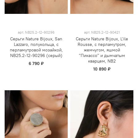
арт.
NB25.2-12-90296
арт.
NB25.2-12-90421
Серьги Nature Bijoux, San
Серьги Nature Bijoux, L'ile
Lazzaro, полукольца, с
Rousse, с перламутром,
перламутровой мозайкой,
жемчугом, яшмой
NB25.2-12-90296 (серый)
"Пикассо" и дымчатым
кварцем, NB2
6 790 ₽
10 890 ₽