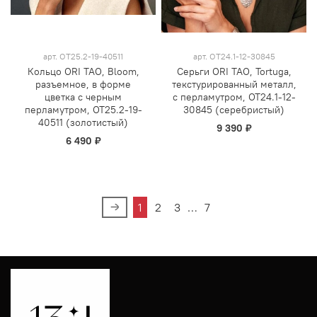
арт.
OT25.2-19-40511
арт.
OT24.1-12-30845
Кольцо ORI TAO, Bloom,
Серьги ORI TAO, Tortuga,
разъемное, в форме
текстурированный металл,
цветка с черным
с перламутром, OT24.1-12-
перламутром, OT25.2-19-
30845 (серебристый)
40511 (золотистый)
9 390 ₽
6 490 ₽
1
2
3
…
7