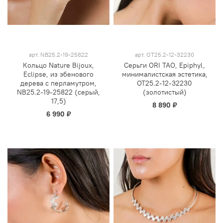
арт.
NB25.2-19-25822
арт.
OT25.2-12-32230
Кольцо Nature Bijoux,
Серьги ORI TAO, Epiphyl,
Eclipse, из эбенового
минималистская эстетика,
дерева с перламутром,
OT25.2-12-32230
NB25.2-19-25822 (серый,
(золотистый)
17,5)
8 890 ₽
6 990 ₽