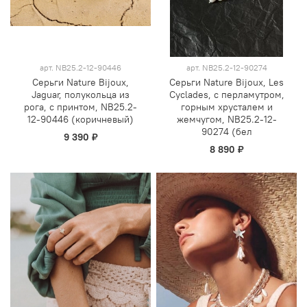
арт.
NB25.2-12-90446
арт.
NB25.2-12-90274
Серьги Nature Bijoux,
Серьги Nature Bijoux, Les
Jaguar, полукольца из
Cyclades, с перламутром,
рога, с принтом, NB25.2-
горным хрусталем и
12-90446 (коричневый)
жемчугом, NB25.2-12-
90274 (бел
9 390 ₽
8 890 ₽