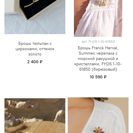
арт.
FH26.1-10-61850
Брошь тюльпан с
Брошь Franck Herval,
цирконами, оттенок
Summer, черепаха с
золото
морской ракушкой и
2 400 ₽
кристаллами, FH26.1-10-
61850 (бирюзовый)
10 590 ₽