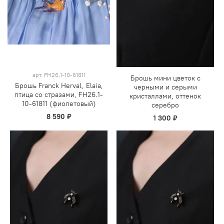
арт.
FH26.1-10-61811
Брошь мини цветок с
Брошь Franck Herval, Elaia,
черными и серыми
птица со стразами, FH26.1-
кристаллами, оттенок
10-61811 (фиолетовый)
серебро
8 590 ₽
1 300 ₽