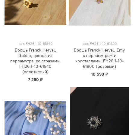
арт.
FH26.1-10-61840
арт.
FH26.1-10-61800
Брошь Franck Herval,
Брошь Franck Herval, Emy,
Goldie, цветок из
с перламутром и
перламутра, со стразами,
кристаллами, FH26.1-10-
FH26.1-10-61840
61800 (розовый)
(золотистый)
10 590 ₽
7 290 ₽