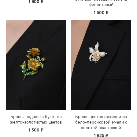
1 900 ₽
фиолетовый
1 500 ₽
Брошь-подвеска букет из
Брошь цветок орхидеи из
желто-золотистых цветов
бело-персиковой эмали с
золотой окантовкой
1 500 ₽
1 625 ₽