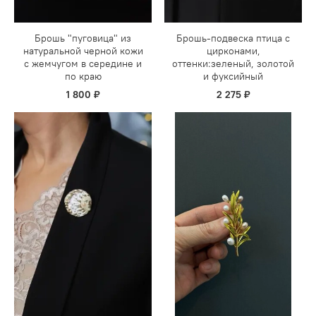
Брошь "пуговица" из
Брошь-подвеска птица с
натуральной черной кожи
цирконами,
с жемчугом в середине и
оттенки:зеленый, золотой
по краю
и фуксийный
1 800 ₽
2 275 ₽