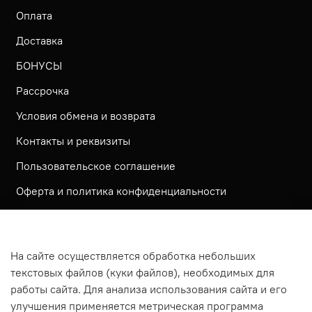
Оплата
Доставка
БОНУСЫ
Рассрочка
Условия обмена и возврата
Контакты и реквизиты
Пользовательское соглашение
Оферта и политика конфиденциальности
Обратная связь
Политика использования КУКИ файлов
На сайте осуществляется обработка небольших
Согласие посетителя сайта на обработку
текстовых файлов (куки файлов), необходимых для
персональных данных
работы сайта. Для анализа использования сайта и его
улучшения применяется метрическая программа
На сайте используется метрическая система ЯНДЕКС