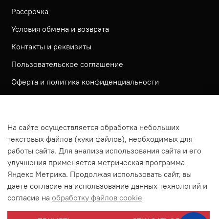
Рассрочка
Условия обмена и возврата
Контакты и реквизиты
Пользовательское соглашение
Оферта и политика конфиденциальности
Обратная связь
Политика использования КУКИ файлов
На сайте осуществляется обработка небольших
Согласие посетителя сайта на обработку
текстовых файлов (куки файлов), необходимых для
персональных данных
работы сайта. Для анализа использования сайта и его
улучшения применяется метрическая программа
На сайте используется метрическая система ЯНДЕКС
Яндекс Метрика. Продолжая использовать сайт, вы
МЕТРИКА
даете согласие на использование данных технологий и
На сайте применяются рекомендательные технологии
согласие на
обработку файлов cookie
Согласие на получение рассылки рекламно-