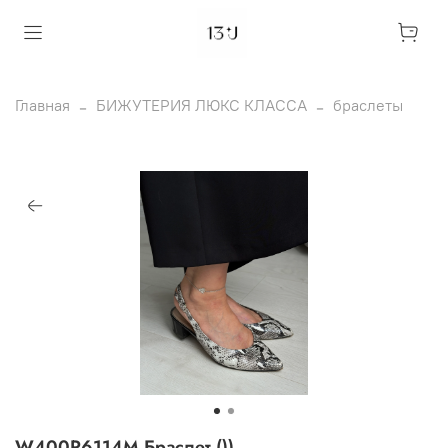
Главная
БИЖУТЕРИЯ ЛЮКС КЛАССА
браслеты
W400R6114M Браслет ())