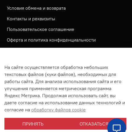
Условия обмена и возврата
Контакты и реквизиты
Пользовательское соглашение
Оферта и политика конфиденциальности
Обратная связь
Политика использования КУКИ файлов
На сайте осуществляется обработка небольших
Согласие посетителя сайта на обработку
текстовых файлов (куки файлов), необходимых для
персональных данных
работы сайта. Для анализа использования сайта и его
улучшения применяется метрическая программа
На сайте используется метрическая система ЯНДЕКС
Яндекс Метрика. Продолжая использовать сайт, вы
МЕТРИКА
даете согласие на использование данных технологий и
На сайте применяются рекомендательные технологии
согласие на
обработку файлов cookie
Согласие на получение рассылки рекламно-
ПРИНЯТЬ
ОТКАЗАТЬСЯ
информационных материалов