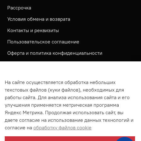
Рассрочка
Условия обмена и возврата
Контакты и реквизиты
Пользовательское соглашение
Оферта и политика конфиденциальности
Обратная связь
Политика использования КУКИ файлов
На сайте осуществляется обработка небольших
Согласие посетителя сайта на обработку
текстовых файлов (куки файлов), необходимых для
персональных данных
работы сайта. Для анализа использования сайта и его
улучшения применяется метрическая программа
На сайте используется метрическая система ЯНДЕКС
Яндекс Метрика. Продолжая использовать сайт, вы
МЕТРИКА
даете согласие на использование данных технологий и
На сайте применяются рекомендательные технологии
согласие на
обработку файлов cookie
Согласие на получение рассылки рекламно-