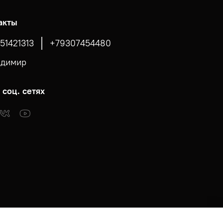
акты
51421313
+79307454480
адимир
 соц. сетях