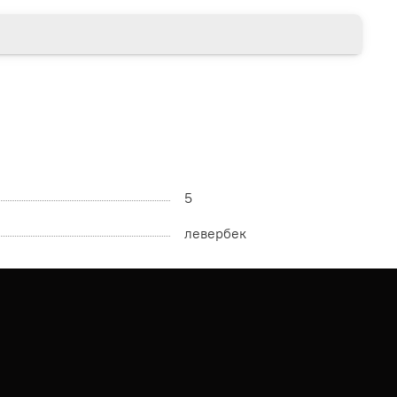
5
левербек