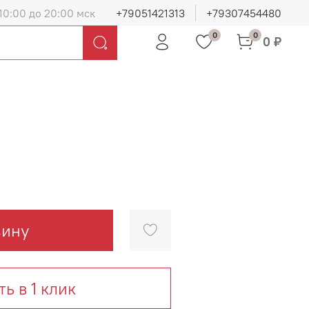
10:00 до 20:00 мск
+79051421313
+79307454480
0
0
0 ₽
зину
ть в 1 клик