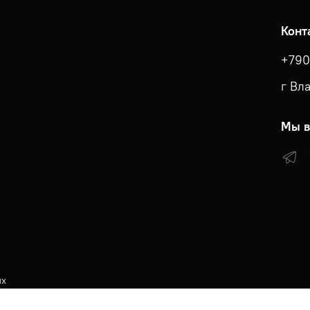
Конт
+790
г Вл
Мы в
ых
КА