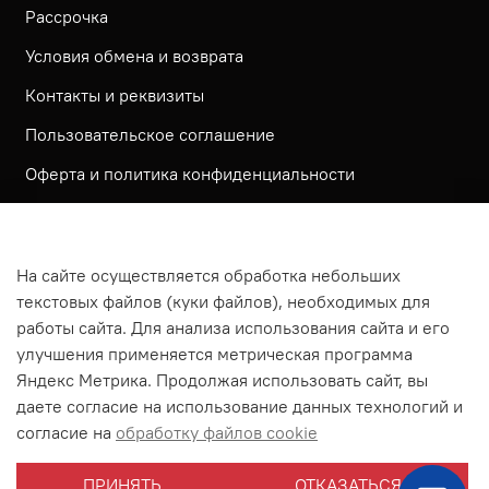
Рассрочка
Условия обмена и возврата
Контакты и реквизиты
Пользовательское соглашение
Оферта и политика конфиденциальности
Обратная связь
Политика использования КУКИ файлов
На сайте осуществляется обработка небольших
Согласие посетителя сайта на обработку
текстовых файлов (куки файлов), необходимых для
персональных данных
работы сайта. Для анализа использования сайта и его
улучшения применяется метрическая программа
На сайте используется метрическая система ЯНДЕКС
Яндекс Метрика. Продолжая использовать сайт, вы
МЕТРИКА
даете согласие на использование данных технологий и
На сайте применяются рекомендательные технологии
согласие на
обработку файлов cookie
Согласие на получение рассылки рекламно-
ПРИНЯТЬ
ОТКАЗАТЬСЯ
информационных материалов