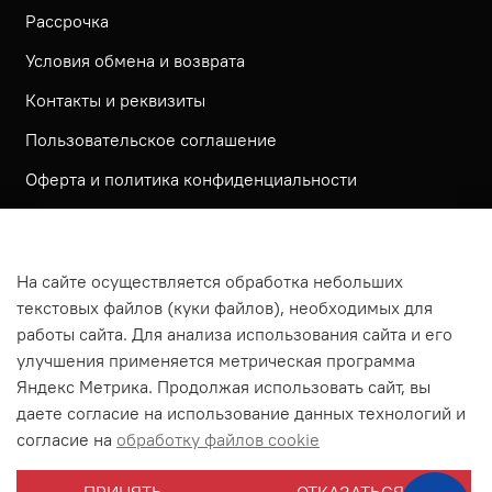
Рассрочка
Условия обмена и возврата
Контакты и реквизиты
Пользовательское соглашение
Оферта и политика конфиденциальности
Обратная связь
Политика использования КУКИ файлов
На сайте осуществляется обработка небольших
Согласие посетителя сайта на обработку
текстовых файлов (куки файлов), необходимых для
персональных данных
работы сайта. Для анализа использования сайта и его
улучшения применяется метрическая программа
На сайте используется метрическая система ЯНДЕКС
Яндекс Метрика. Продолжая использовать сайт, вы
МЕТРИКА
даете согласие на использование данных технологий и
На сайте применяются рекомендательные технологии
согласие на
обработку файлов cookie
Согласие на получение рассылки рекламно-