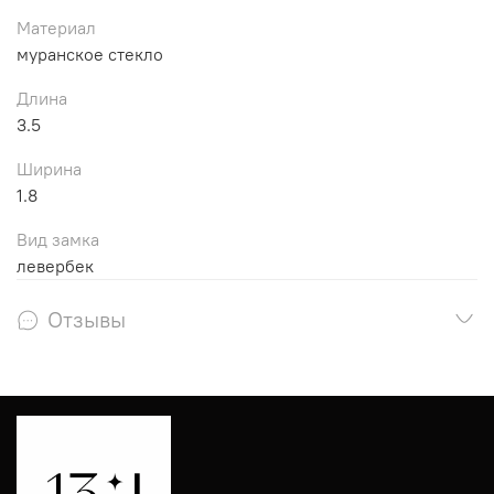
Материал
муранское стекло
Длина
3.5
Ширина
1.8
Вид замка
левербек
Отзывы