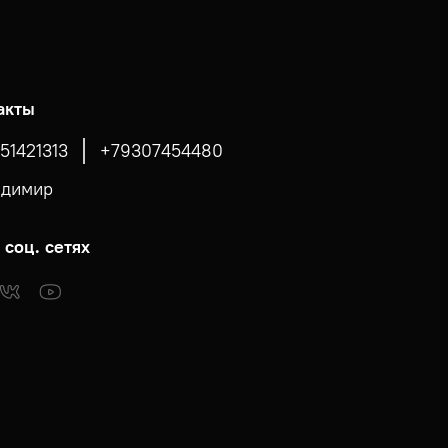
акты
51421313
+79307454480
адимир
 соц. сетях