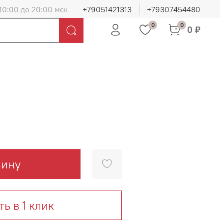
10:00 до 20:00 мск
+79051421313
+79307454480
0
0
0 ₽
зину
ть в 1 клик