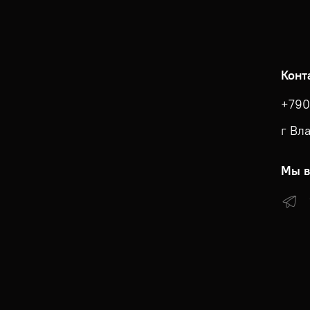
Конт
+790
г Вл
Мы в