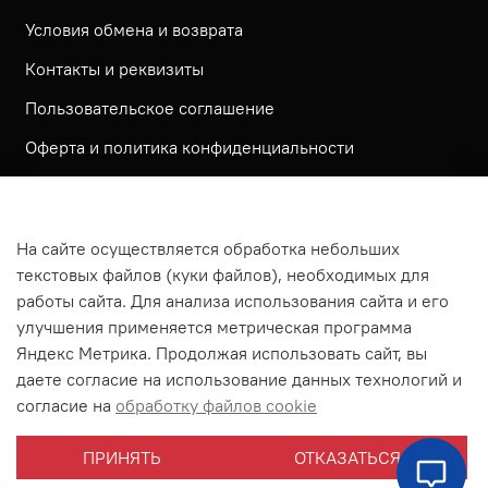
Условия обмена и возврата
Контакты и реквизиты
Пользовательское соглашение
Оферта и политика конфиденциальности
Обратная связь
Политика использования КУКИ файлов
На сайте осуществляется обработка небольших
Согласие посетителя сайта на обработку
текстовых файлов (куки файлов), необходимых для
персональных данных
работы сайта. Для анализа использования сайта и его
улучшения применяется метрическая программа
На сайте используется метрическая система ЯНДЕКС
Яндекс Метрика. Продолжая использовать сайт, вы
МЕТРИКА
даете согласие на использование данных технологий и
На сайте применяются рекомендательные технологии
согласие на
обработку файлов cookie
Согласие на получение рассылки рекламно-
ПРИНЯТЬ
ОТКАЗАТЬСЯ
информационных материалов