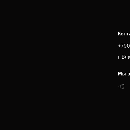
Конт
+790
г Вл
Мы в