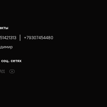
акты
51421313
+79307454480
адимир
 соц. сетях