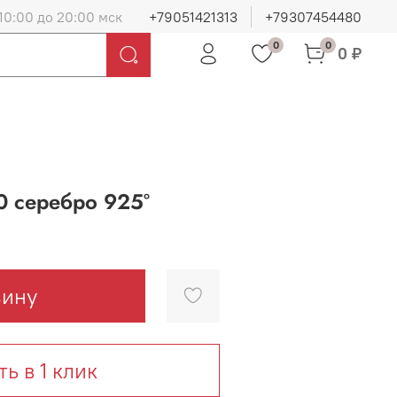
10:00 до 20:00 мск
+79051421313
+79307454480
0
0
0 ₽
0 серебро 925°
зину
ть в 1 клик