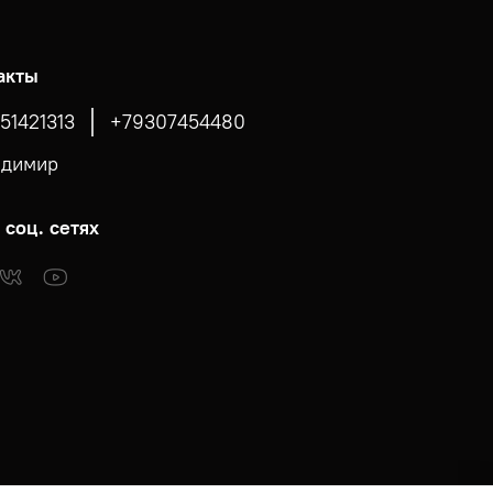
акты
51421313
+79307454480
адимир
 соц. сетях