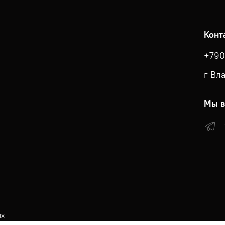
Конт
+790
г Вл
Мы в
ых