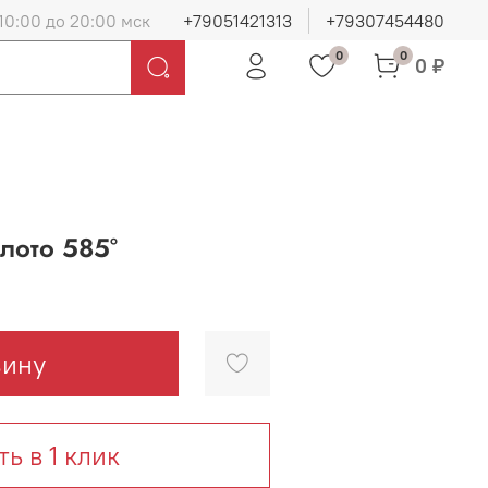
10:00 до 20:00 мск
+79051421313
+79307454480
0
0
0 ₽
лото 585°
зину
ть в 1 клик