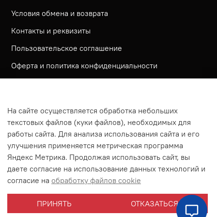
Условия обмена и возврата
Контакты и реквизиты
Пользовательское соглашение
Оферта и политика конфиденциальности
Обратная связь
Политика использования КУКИ файлов
На сайте осуществляется обработка небольших
Согласие посетителя сайта на обработку
текстовых файлов (куки файлов), необходимых для
персональных данных
работы сайта. Для анализа использования сайта и его
улучшения применяется метрическая программа
На сайте используется метрическая система ЯНДЕКС
Яндекс Метрика. Продолжая использовать сайт, вы
МЕТРИКА
даете согласие на использование данных технологий и
На сайте применяются рекомендательные технологии
согласие на
обработку файлов cookie
Согласие на получение рассылки рекламно-
ПРИНЯТЬ
ОТКАЗАТЬСЯ
информационных материалов