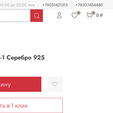
10:00 до 20:00 мск
+79051421313
+79307454480
0
0
0 ₽
-1 Серебро 925
зину
ть в 1 клик