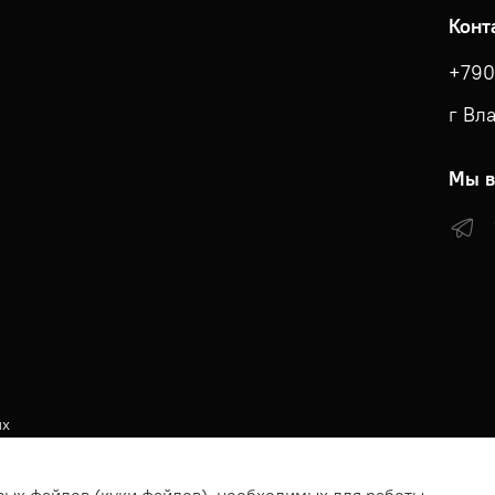
Конт
+790
г Вл
Мы в
ых
КА