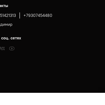
акты
51421313
+79307454480
адимир
 соц. сетях