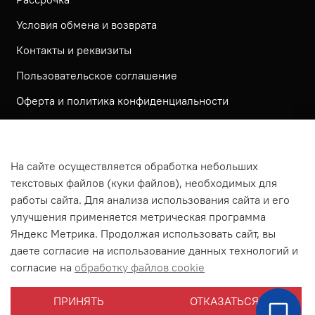
Условия обмена и возврата
Контакты и реквизиты
Пользовательское соглашение
Оферта и политика конфиденциальности
Обратная связь
Политика использования КУКИ файлов
На сайте осуществляется обработка небольших
Согласие посетителя сайта на обработку
текстовых файлов (куки файлов), необходимых для
персональных данных
работы сайта. Для анализа использования сайта и его
улучшения применяется метрическая программа
На сайте используется метрическая система ЯНДЕКС
Яндекс Метрика. Продолжая использовать сайт, вы
МЕТРИКА
даете согласие на использование данных технологий и
На сайте применяются рекомендательные технологии
согласие на
обработку файлов cookie
Согласие на получение рассылки рекламно-
ПРИНЯТЬ
ОТКАЗАТЬСЯ
информационных материалов