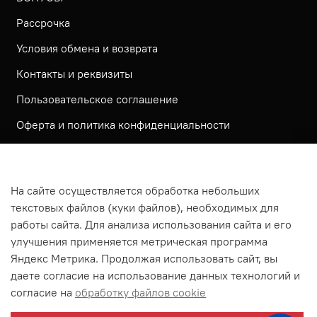
Рассрочка
Условия обмена и возврата
Контакты и реквизиты
Пользовательское соглашение
Оферта и политика конфиденциальности
Обратная связь
Политика использования КУКИ файлов
На сайте осуществляется обработка небольших
Согласие посетителя сайта на обработку
текстовых файлов (куки файлов), необходимых для
персональных данных
работы сайта. Для анализа использования сайта и его
улучшения применяется метрическая программа
На сайте используется метрическая система ЯНДЕКС
Яндекс Метрика. Продолжая использовать сайт, вы
МЕТРИКА
даете согласие на использование данных технологий и
На сайте применяются рекомендательные технологии
согласие на
обработку файлов cookie
Согласие на получение рассылки рекламно-