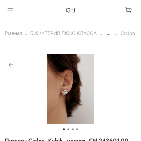
Главная
БИЖУТЕРИЯ ЛЮКС КЛАССА
...
Ciclon
Пуссеты Ciclon, Kubik, металл, CN-243601-00