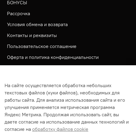
БОНУСЫ
Рассрочка
Условия обмена и возврата
Контакты и реквизиты
Пользовательское соглашение
Оферта и политика конфиденциальности
Обратная связь
Политика использования КУКИ файлов
На сайте осуществляется обработка небольших
Согласие посетителя сайта на обработку
текстовых файлов (куки файлов), необходимых для
персональных данных
работы сайта. Для анализа использования сайта и его
улучшения применяется метрическая программа
На сайте используется метрическая система ЯНДЕКС
Яндекс Метрика. Продолжая использовать сайт, вы
МЕТРИКА
даете согласие на использование данных технологий и
На сайте применяются рекомендательные технологии
согласие на
обработку файлов cookie