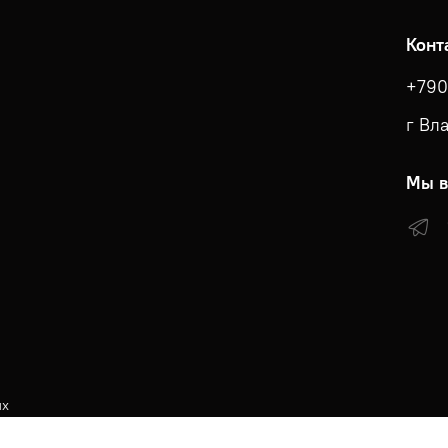
Конт
+790
г Вл
Мы в
ых
КА