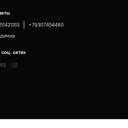
акты
51421313
+79307454480
адимир
 соц. сетях