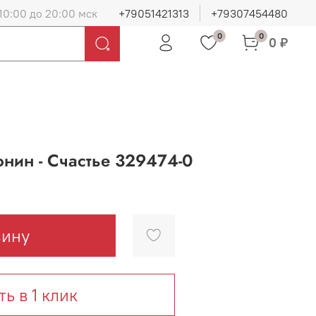
10:00 до 20:00 мск
+79051421313
+79307454480
0
0
0 ₽
нин - Счастье 329474-0
зину
ть в 1 клик