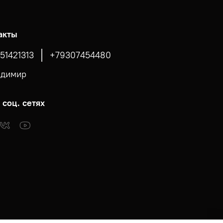
акты
51421313
+79307454480
адимир
 соц. сетях