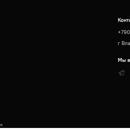
Конт
+790
г Вл
Мы в
ых