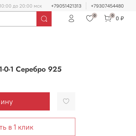
10:00 до 20:00 мск
+79051421313
+79307454480
0
0
0 ₽
-0-1 Серебро 925
зину
ть в 1 клик