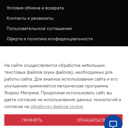
Условия обмена и возврата
Контакты и реквизиты
Пользовательское соглашение
Оферта и политика конфиденциальности
Обратная связь
Политика использования КУКИ файлов
На сайте осуществляется обработка небольших
Согласие посетителя сайта на обработку
текстовых файлов (куки файлов), необходимых для
персональных данных
работы сайта. Для анализа использования сайта и его
улучшения применяется метрическая программа
На сайте используется метрическая система ЯНДЕКС
Яндекс Метрика. Продолжая использовать сайт, вы
МЕТРИКА
даете согласие на использование данных технологий и
На сайте применяются рекомендательные технологии
согласие на
обработку файлов cookie
Согласие на получение рассылки рекламно-
ПРИНЯТЬ
ОТКАЗАТЬСЯ
информационных материалов