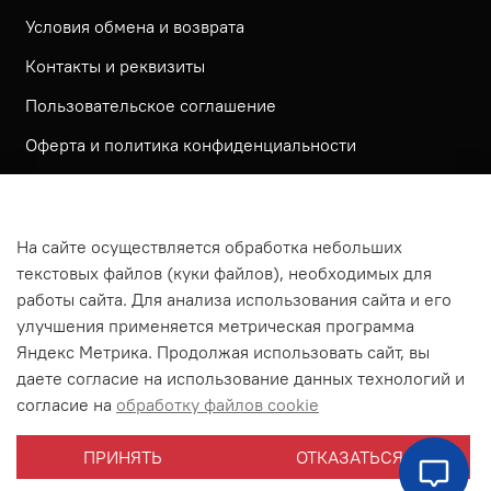
Условия обмена и возврата
Контакты и реквизиты
Пользовательское соглашение
Оферта и политика конфиденциальности
Обратная связь
Политика использования КУКИ файлов
На сайте осуществляется обработка небольших
Согласие посетителя сайта на обработку
текстовых файлов (куки файлов), необходимых для
персональных данных
работы сайта. Для анализа использования сайта и его
улучшения применяется метрическая программа
На сайте используется метрическая система ЯНДЕКС
Яндекс Метрика. Продолжая использовать сайт, вы
МЕТРИКА
даете согласие на использование данных технологий и
На сайте применяются рекомендательные технологии
согласие на
обработку файлов cookie
Согласие на получение рассылки рекламно-
ПРИНЯТЬ
ОТКАЗАТЬСЯ
информационных материалов