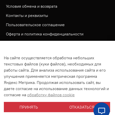
Условия обмена и возврата
Контакты и реквизиты
Пользовательское соглашение
Оферта и политика конфиденциальности
Обратная связь
Политика использования КУКИ файлов
На сайте осуществляется обработка небольших
Согласие посетителя сайта на обработку
текстовых файлов (куки файлов), необходимых для
персональных данных
работы сайта. Для анализа использования сайта и его
улучшения применяется метрическая программа
На сайте используется метрическая система ЯНДЕКС
Яндекс Метрика. Продолжая использовать сайт, вы
МЕТРИКА
даете согласие на использование данных технологий и
На сайте применяются рекомендательные технологии
согласие на
обработку файлов cookie
Согласие на получение рассылки рекламно-
ПРИНЯТЬ
ОТКАЗАТЬСЯ
информационных материалов