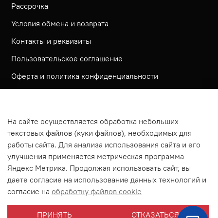
Рассрочка
Условия обмена и возврата
Контакты и реквизиты
Пользовательское соглашение
Оферта и политика конфиденциальности
Обратная связь
Политика использования КУКИ файлов
На сайте осуществляется обработка небольших
Согласие посетителя сайта на обработку
текстовых файлов (куки файлов), необходимых для
персональных данных
работы сайта. Для анализа использования сайта и его
улучшения применяется метрическая программа
На сайте используется метрическая система ЯНДЕКС
Яндекс Метрика. Продолжая использовать сайт, вы
МЕТРИКА
даете согласие на использование данных технологий и
На сайте применяются рекомендательные технологии
согласие на
обработку файлов cookie
Согласие на получение рассылки рекламно-
ПРИНЯТЬ
ОТКАЗАТЬСЯ
информационных материалов