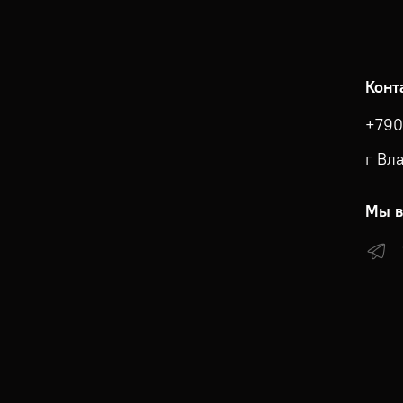
Конт
+790
г Вл
Мы в