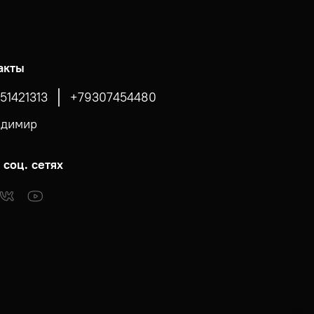
акты
51421313
+79307454480
адимир
 соц. сетях