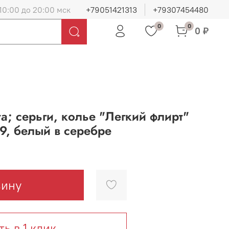
10:00 до 20:00 мск
+79051421313
+79307454480
0
0
0 ₽
а; серьги, колье "Легкий флирт"
, белый в серебре
зину
ть в 1 клик