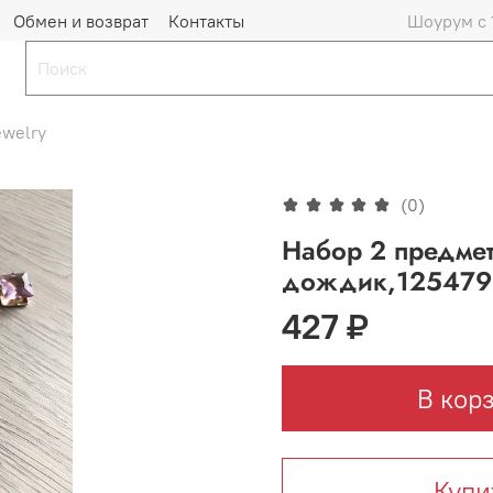
Обмен и возврат
Контакты
Шоурум с 
ewelry
(0)
Набор 2 предмет
дождик,1254799
427 ₽
В кор
Купи