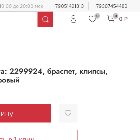
10:00 до 20:00 мск
+79051421313
+79307454480
0
0
0 ₽
а: 2299924, браслет, клипсы,
ровый
зину
ть в 1 клик