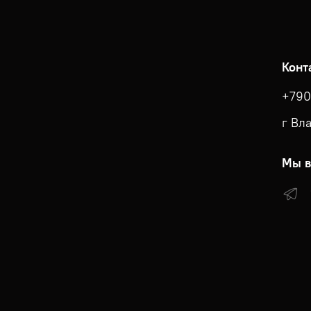
Конт
+790
г Вл
Мы в