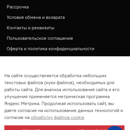
Рассрочка
Условия обмена и возврата
Контакты и реквизиты
Пользовательское соглашение
Оферта и политика конфиденциальности
Обратная связь
Политика использования КУКИ файлов
На сайте осуществляется обработка небольших
Согласие посетителя сайта на обработку
текстовых файлов (куки файлов), необходимых для
персональных данных
работы сайта. Для анализа использования сайта и его
улучшения применяется метрическая программа
На сайте используется метрическая система ЯНДЕКС
Яндекс Метрика. Продолжая использовать сайт, вы
МЕТРИКА
даете согласие на использование данных технологий и
На сайте применяются рекомендательные технологии
согласие на
обработку файлов cookie
Согласие на получение рассылки рекламно-