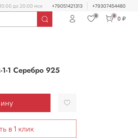
10:00 до 20:00 мск
+79051421313
+79307454480
0
0
0 ₽
-1-1 Серебро 925
зину
ть в 1 клик