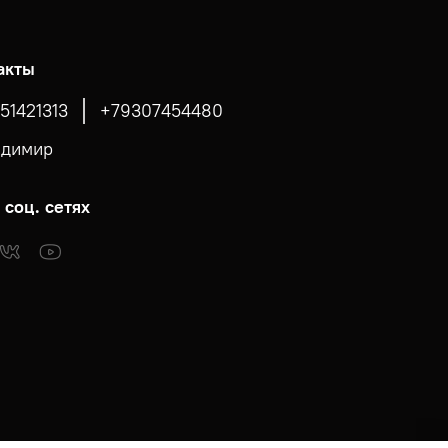
акты
51421313
+79307454480
адимир
 соц. сетях