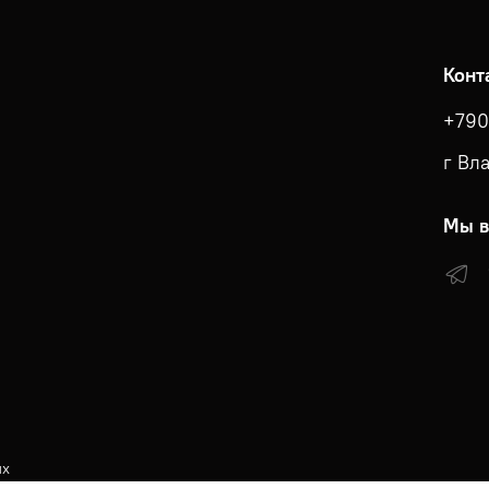
Конт
+790
г Вл
Мы в
ых