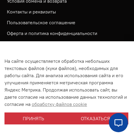
Условия обмена и возврата
Контакты и реквизиты
Пользовательское соглашение
Оферта и политика конфиденциальности
Обратная связь
Политика использования КУКИ файлов
На сайте осуществляется обработка небольших
Согласие посетителя сайта на обработку
текстовых файлов (куки файлов), необходимых для
персональных данных
работы сайта. Для анализа использования сайта и его
улучшения применяется метрическая программа
На сайте используется метрическая система ЯНДЕКС
Яндекс Метрика. Продолжая использовать сайт, вы
МЕТРИКА
даете согласие на использование данных технологий и
На сайте применяются рекомендательные технологии
согласие на
обработку файлов cookie
Согласие на получение рассылки рекламно-
ПРИНЯТЬ
ОТКАЗАТЬСЯ
информационных материалов