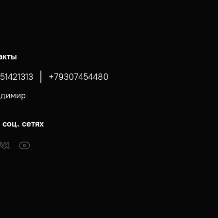
акты
51421313
+79307454480
адимир
 соц. сетях