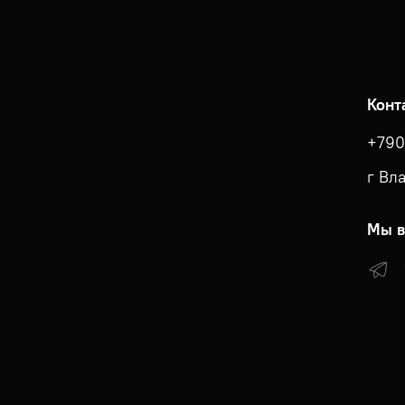
Конт
+790
г Вл
Мы в