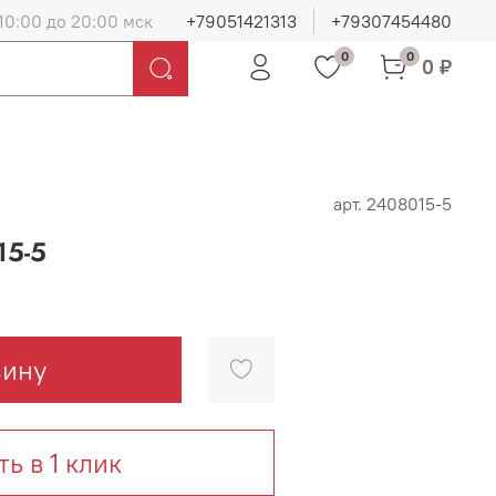
10:00 до 20:00 мск
+79051421313
+79307454480
0
0
0 ₽
арт.
2408015-5
5-5
зину
ть в 1 клик