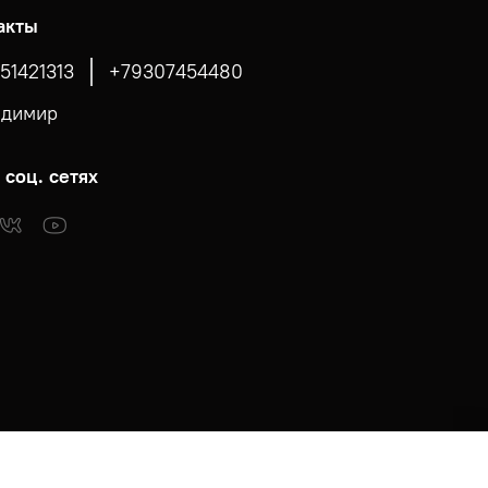
акты
51421313
+79307454480
адимир
 соц. сетях