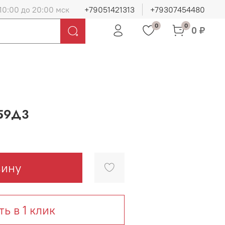
10:00 до 20:00 мск
+79051421313
+79307454480
0
0
0 ₽
59Д3
зину
ть в 1 клик