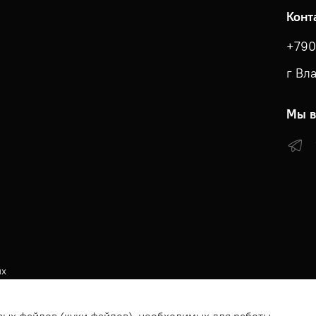
Конт
+790
г Вл
Мы в
ых
КА