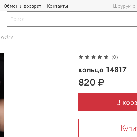
Обмен и возврат
Контакты
Шоурум с 
ewelry
(0)
кольцо 14817
820 ₽
В кор
Купи