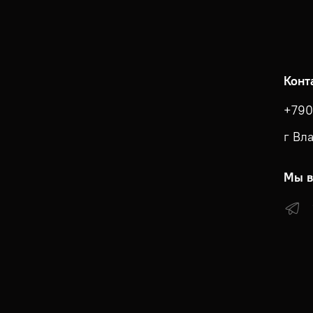
Конт
+790
г Вл
Мы в