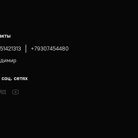
акты
51421313
+79307454480
адимир
 соц. сетях