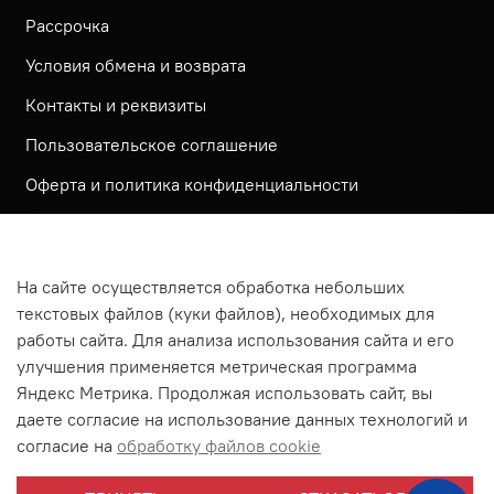
Рассрочка
Условия обмена и возврата
Контакты и реквизиты
Пользовательское соглашение
Оферта и политика конфиденциальности
Обратная связь
Политика использования КУКИ файлов
На сайте осуществляется обработка небольших
Согласие посетителя сайта на обработку
текстовых файлов (куки файлов), необходимых для
персональных данных
работы сайта. Для анализа использования сайта и его
улучшения применяется метрическая программа
На сайте используется метрическая система ЯНДЕКС
Яндекс Метрика. Продолжая использовать сайт, вы
МЕТРИКА
даете согласие на использование данных технологий и
На сайте применяются рекомендательные технологии
согласие на
обработку файлов cookie
Согласие на получение рассылки рекламно-