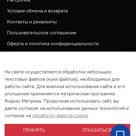
Условия обмена и возврата
Контакты и реквизиты
Пользовательское соглашение
Оферта и политика конфиденциальности
Обратная связь
Политика использования КУКИ файлов
На сайте осуществляется обработка небольших
Согласие посетителя сайта на обработку
текстовых файлов (куки файлов), необходимых для
персональных данных
работы сайта. Для анализа использования сайта и его
улучшения применяется метрическая программа
На сайте используется метрическая система ЯНДЕКС
Яндекс Метрика. Продолжая использовать сайт, вы
МЕТРИКА
даете согласие на использование данных технологий и
На сайте применяются рекомендательные технологии
согласие на
обработку файлов cookie
Согласие на получение рассылки рекламно-
ПРИНЯТЬ
ОТКАЗАТЬСЯ
информационных материалов