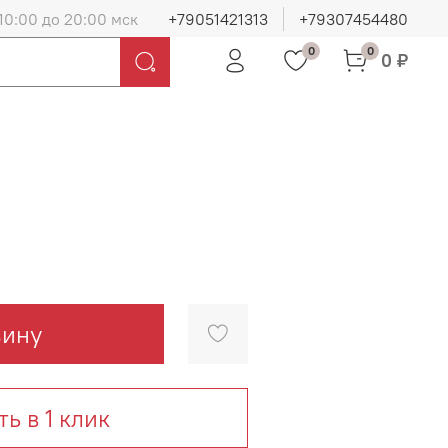
10:00 до 20:00 мск
+79051421313
+79307454480
0
0
0 ₽
зину
ть в 1 клик