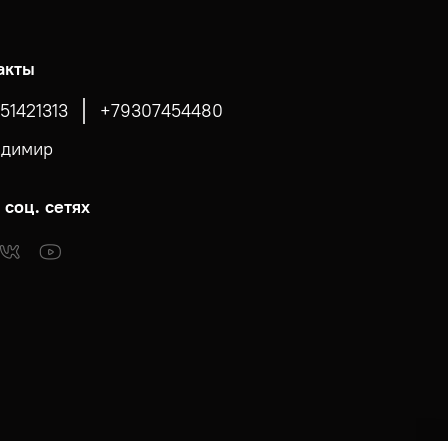
акты
51421313
+79307454480
адимир
 соц. сетях