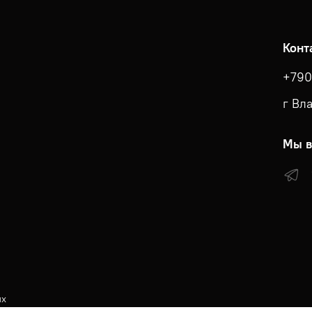
Конт
+790
г Вл
Мы в
ых