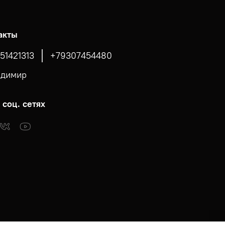
акты
51421313
+79307454480
адимир
 соц. сетях