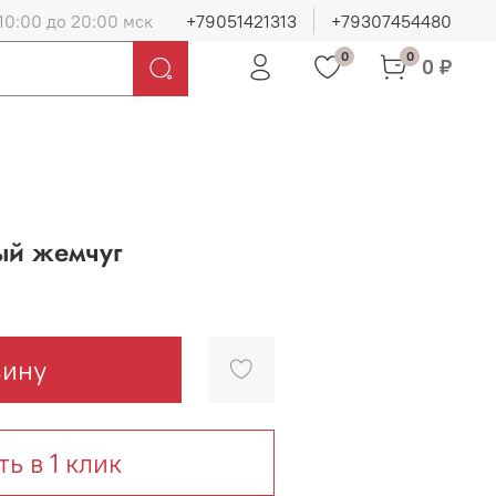
10:00 до 20:00 мск
+79051421313
+79307454480
0
0
0 ₽
ый жемчуг
зину
ть в 1 клик