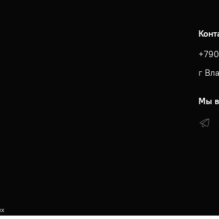
Конт
+790
г Вл
Мы в
ых