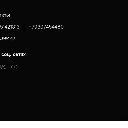
акты
51421313
+79307454480
адимир
 соц. сетях