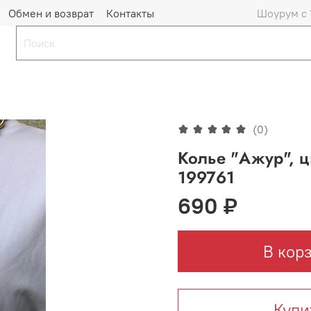
Обмен и возврат
Контакты
Шоурум с 
(0)
Колье "Ажур", ц
199761
690 ₽
В кор
Купи