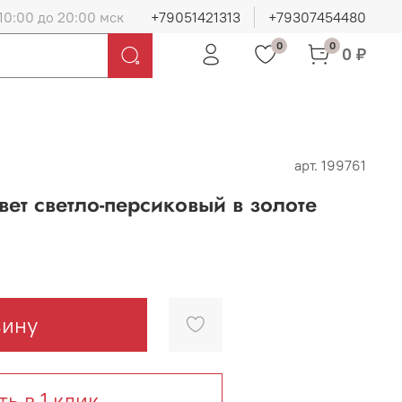
10:00 до 20:00 мск
+79051421313
+79307454480
0
0
0 ₽
арт.
199761
вет светло-персиковый в золоте
зину
ть в 1 клик