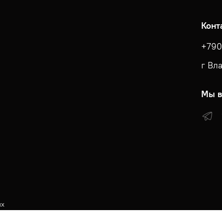
Конт
+790
г Вл
Мы в
ых
КА