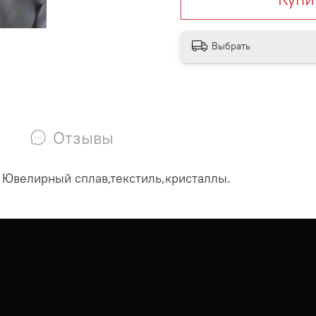
Выбрать
Отзывы
. Ю
велирный сплав,текстиль,кристаллы.