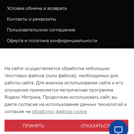
Условия обмена и возврата
Контакты и реквизиты
Пользовательское соглашение
Оферта и политика конфиденциальности
Обратная связь
Политика использования КУКИ файлов
На сайте осуществляется обработка небольших
Согласие посетителя сайта на обработку
текстовых файлов (куки файлов), необходимых для
персональных данных
работы сайта. Для анализа использования сайта и его
улучшения применяется метрическая программа
На сайте используется метрическая система ЯНДЕКС
Яндекс Метрика. Продолжая использовать сайт, вы
МЕТРИКА
даете согласие на использование данных технологий и
На сайте применяются рекомендательные технологии
согласие на
обработку файлов cookie
Согласие на получение рассылки рекламно-
ПРИНЯТЬ
ОТКАЗАТЬСЯ
информационных материалов