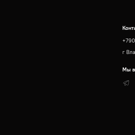
Конт
+790
г Вл
Мы в