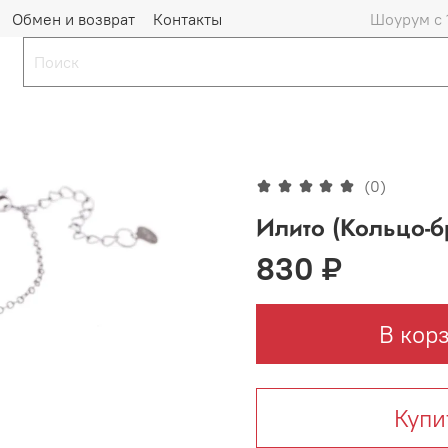
Обмен и возврат
Контакты
Шоурум с 
(0)
Илито (Кольцо-б
830 ₽
В кор
Купи