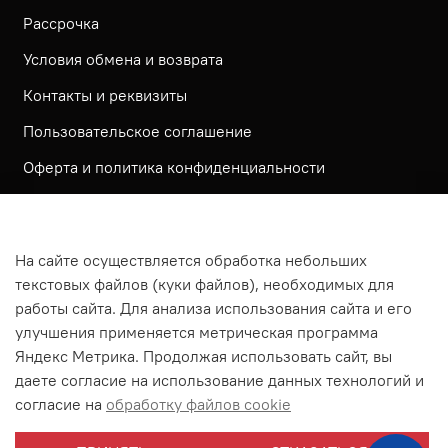
Рассрочка
Условия обмена и возврата
Контакты и реквизиты
Пользовательское соглашение
Оферта и политика конфиденциальности
Обратная связь
Политика использования КУКИ файлов
На сайте осуществляется обработка небольших
Согласие посетителя сайта на обработку
текстовых файлов (куки файлов), необходимых для
персональных данных
работы сайта. Для анализа использования сайта и его
улучшения применяется метрическая программа
На сайте используется метрическая система ЯНДЕКС
Яндекс Метрика. Продолжая использовать сайт, вы
МЕТРИКА
даете согласие на использование данных технологий и
На сайте применяются рекомендательные технологии
согласие на
обработку файлов cookie
Согласие на получение рассылки рекламно-