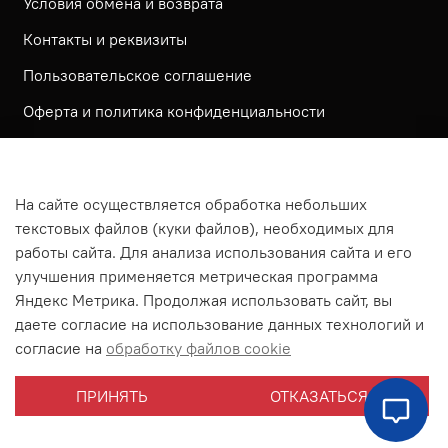
Условия обмена и возврата
Контакты и реквизиты
Пользовательское соглашение
Оферта и политика конфиденциальности
Обратная связь
Политика использования КУКИ файлов
На сайте осуществляется обработка небольших
Согласие посетителя сайта на обработку
текстовых файлов (куки файлов), необходимых для
персональных данных
работы сайта. Для анализа использования сайта и его
улучшения применяется метрическая программа
На сайте используется метрическая система ЯНДЕКС
Яндекс Метрика. Продолжая использовать сайт, вы
МЕТРИКА
даете согласие на использование данных технологий и
На сайте применяются рекомендательные технологии
согласие на
обработку файлов cookie
Согласие на получение рассылки рекламно-
ПРИНЯТЬ
ОТКАЗАТЬСЯ
информационных материалов