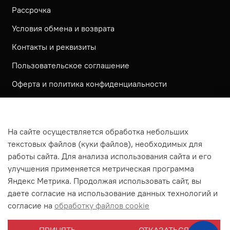
Рассрочка
Условия обмена и возврата
Контакты и реквизиты
Пользовательское соглашение
Оферта и политика конфиденциальности
Обратная связь
Политика использования КУКИ файлов
На сайте осуществляется обработка небольших
Согласие посетителя сайта на обработку
текстовых файлов (куки файлов), необходимых для
персональных данных
работы сайта. Для анализа использования сайта и его
улучшения применяется метрическая программа
На сайте используется метрическая система ЯНДЕКС
Яндекс Метрика. Продолжая использовать сайт, вы
МЕТРИКА
даете согласие на использование данных технологий и
На сайте применяются рекомендательные технологии
согласие на
обработку файлов cookie
Согласие на получение рассылки рекламно-